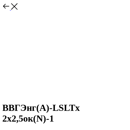
ВВГЭнг(A)-LSLTx
2х2,5ок(N)-1