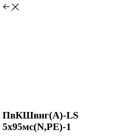
ПвКШвнг(A)-LS
5х95мс(N,PE)-1