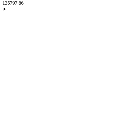
135797,86
р.