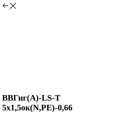
ВВГнг(A)-LS-Т
5х1,5ок(N,РЕ)-0,66