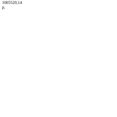
1065520,14
р.