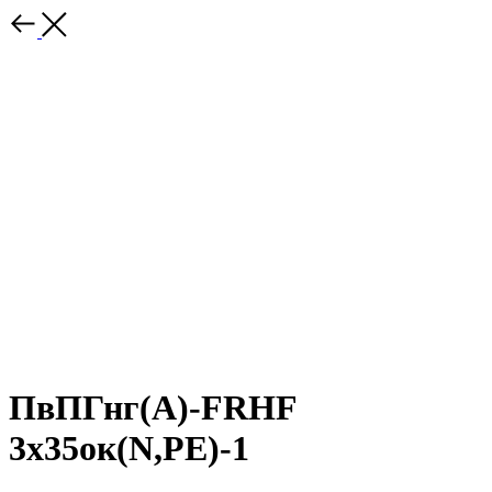
ПвПГнг(A)-FRHF
3х35ок(N,PE)-1