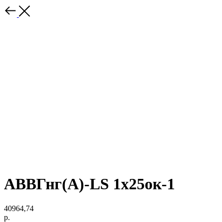
АВВГнг(A)-LS 1х25ок-1
40964,74
р.