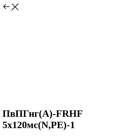
ПвПГнг(A)-FRHF
5х120мс(N,РЕ)-1