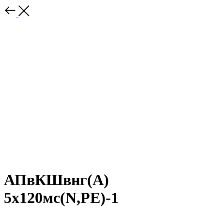
АПвКШвнг(A)
5х120мс(N,PE)-1