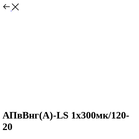
АПвВнг(A)-LS 1х300мк/120-
20