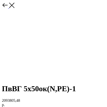
ПвВГ 5х50ок(N,PE)-1
2093805,48
р.