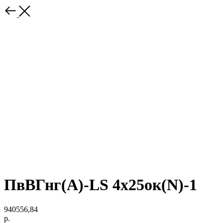
ПвВГнг(A)-LS 4х25ок(N)-1
940556,84
р.