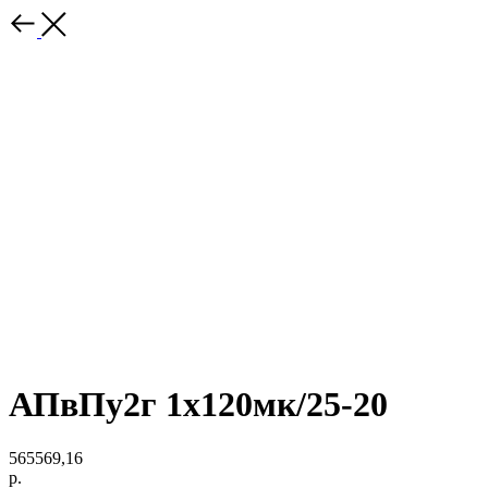
АПвПу2г 1х120мк/25-20
565569,16
р.