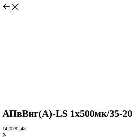
АПвВнг(A)-LS 1х500мк/35-20
1420782,48
р.