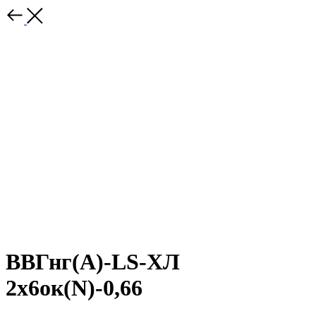
ВВГнг(A)-LS-ХЛ
2х6ок(N)-0,66