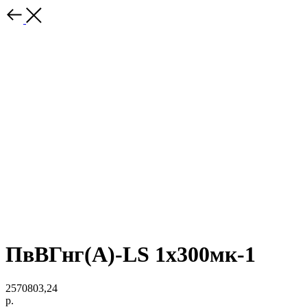
ПвВГнг(A)-LS 1х300мк-1
2570803,24
р.