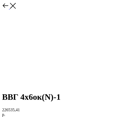
ВВГ 4х6ок(N)-1
226535,41
р.