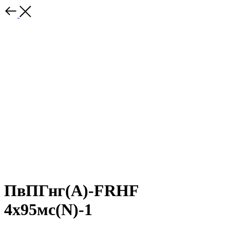
ПвПГнг(A)-FRHF
4х95мс(N)-1