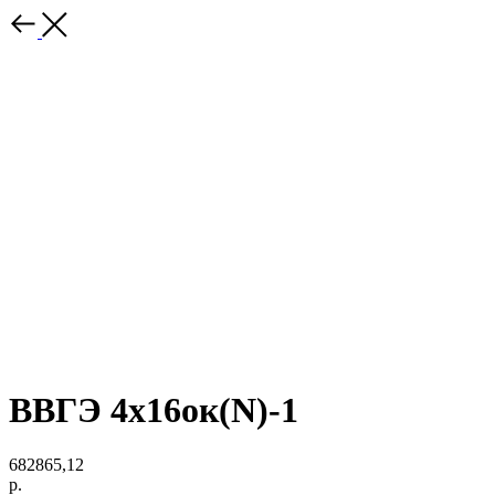
ВВГЭ 4х16ок(N)-1
682865,12
р.