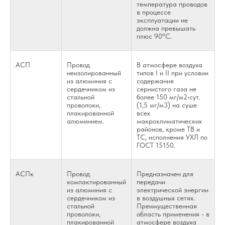
температура проводов
в процессе
эксплуатации не
должна превышать
плюс 90°С.
АСП
Провод
В атмосфере воздуха
неизолированный
типов I и II при условии
из алюминия с
содержания
сердечником из
сернистого газа не
стальной
более 150 мг/м2•сут.
проволоки,
(1,5 мг/м3) на суше
плакированной
всех
алюминием.
макроклиматических
районов, кроме ТВ и
ТС, исполнения УХЛ по
ГОСТ 15150.
АСПк
Провод
Предназначен для
компактированный
передачи
из алюминия с
электрической энергии
сердечником из
в воздушных сетях.
стальной
Преимущественная
проволоки,
область применения - в
плакированной
атмосфере воздуха