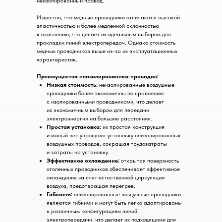
неизолированный провод.
Известно, что медные проводники отличаются высокой
эластичностью и более медленной склонностью
к окислению, что делает их идеальным выбором для
прокладки линий электропередач. Однако стоимость
медных проводников выше из-за их эксплуатационных
характеристик.
Преимущества неизолированных проводов:
Низкая стоимость:
неизолированные воздушные
проводники более экономичны по сравнению
с изолированными проводниками, что делает
их экономичным выбором для передачи
электроэнергии на большие расстояния.
Простая установка:
их простая конструкция
и малый вес упрощают установку неизолированных
воздушных проводов, сокращая трудозатраты
и затраты на установку.
Эффективное охлаждение:
открытая поверхность
оголенных проводников обеспечивает эффективное
охлаждение за счет естественной циркуляции
воздуха, предотвращая перегрев.
Гибкость:
неизолированные воздушные проводники
являются гибкими и могут быть легко адаптированы
к различным конфигурациям линий
электропередачи, что делает их подходящими для