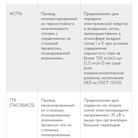
АСПТк
Провод
Предназначен для
компактированный
передачи
из термостойкого
электрической энергии
алюминиевого
в воздушных сетях,
сплава с
преимущественно в
сердечником из
атмосфере воздуха
стальной
типов I и II при условии
проволоки,
содержания
плакированной
сернистого газа не
алюминием.
более 150 мг/м2•сут.
(1,5 мг/м3) на суше
всех
макроклиматических
районов, исполнения
УХЛ по ГОСТ 15150.
ГТК
Провод
Предназначен для
(TACSR/ACS)
неизолированный
подвески на опорах
из стальных,
линий электропередачи
плакированных
напряжением 35 кВ и
алюминием
выше при организации
проволок или из
больших переходов.
стальных,
плакированных