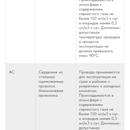
атомсфере с
содержанием
сернистого газа не
более 150 мг/м3 х сут.
и хлоридов менее 0,3
мг/м3 х сут. Длительно-
допустимая
температура проводов
в процессе
эксплуатации не
должна превышать
плюс 90°С.
АС
Сердечник из
Провода применяются
стальных
для эксплуатации на
оцинкованных
суше в районах с
проволок.
умеренным и холодным
Алюминиевая
климатом.
проволока.
Прокладываются в
атомсфере с
содержанием
сернистого газа не
более 150 мг/м3 х сут.
и хлоридов менее 0,3
мг/м3 х сут. Длительно-
допустимая