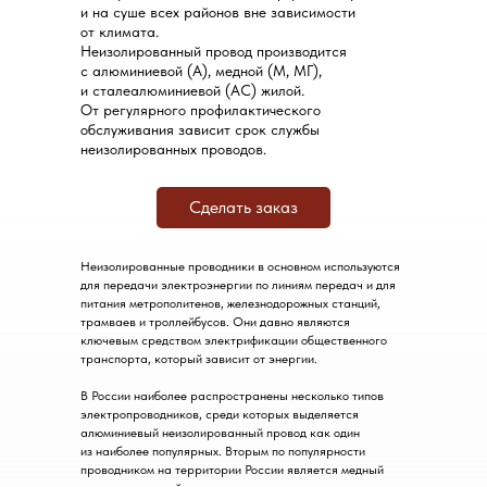
и на суше всех районов вне зависимости
от климата.
Неизолированный провод производится
с алюминиевой (А), медной (М, МГ),
и сталеалюминиевой (АС) жилой.
От регулярного профилактического
обслуживания зависит срок службы
неизолированных проводов.
Сделать заказ
Неизолированные проводники в основном используются
для передачи электроэнергии по линиям передач и для
питания метрополитенов, железнодорожных станций,
трамваев и троллейбусов. Они давно являются
ключевым средством электрификации общественного
транспорта, который зависит от энергии.
В России наиболее распространены несколько типов
электропроводников, среди которых выделяется
алюминиевый неизолированный провод как один
из наиболее популярных. Вторым по популярности
проводником на территории России является медный