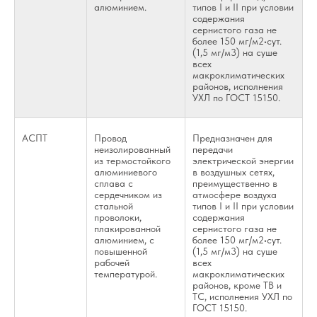
алюминием.
типов I и II при условии
содержания
сернистого газа не
более 150 мг/м2•сут.
(1,5 мг/м3) на суше
всех
макроклиматических
районов, исполнения
УХЛ по ГОСТ 15150.
АСПТ
Провод
Предназначен для
неизолированный
передачи
из термостойкого
электрической энергии
алюминиевого
в воздушных сетях,
сплава с
преимущественно в
сердечником из
атмосфере воздуха
стальной
типов I и II при условии
проволоки,
содержания
плакированной
сернистого газа не
алюминием, с
более 150 мг/м2•сут.
повышенной
(1,5 мг/м3) на суше
рабочей
всех
температурой.
макроклиматических
районов, кроме ТВ и
ТС, исполнения УХЛ по
ГОСТ 15150.