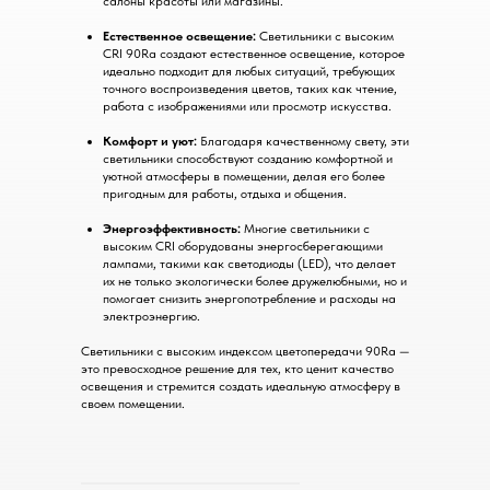
салоны красоты или магазины.
Естественное освещение:
Светильники с высоким
CRI 90Ra создают естественное освещение, которое
идеально подходит для любых ситуаций, требующих
точного воспроизведения цветов, таких как чтение,
работа с изображениями или просмотр искусства.
Комфорт и уют:
Благодаря качественному свету, эти
светильники способствуют созданию комфортной и
уютной атмосферы в помещении, делая его более
пригодным для работы, отдыха и общения.
Энергоэффективность:
Многие светильники с
высоким CRI оборудованы энергосберегающими
лампами, такими как светодиоды (LED), что делает
их не только экологически более дружелюбными, но и
помогает снизить энергопотребление и расходы на
электроэнергию.
Светильники с высоким индексом цветопередачи 90Ra —
это превосходное решение для тех, кто ценит качество
освещения и стремится создать идеальную атмосферу в
своем помещении.