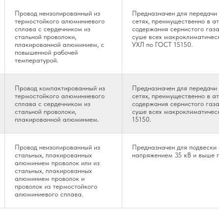
Провод неизолированный из
Предназначен для передачи 
термостойкого алюминиевого
сетях, преимущественно в ат
сплава с сердечником из
содержания сернистого газа 
стальной проволоки,
суше всех макроклиматическ
плакированной алюминием, с
УХЛ по ГОСТ 15150.
повышенной рабочей
температурой.
Провод компактированный из
Предназначен для передачи 
термостойкого алюминиевого
сетях, преимущественно в ат
сплава с сердечником из
содержания сернистого газа 
стальной проволоки,
суше всех макроклиматичес
плакированной алюминием.
15150.
Провод неизолированный из
Предназначен для подвески 
стальных, плакированных
напряжением 35 кВ и выше п
алюминием проволок или из
стальных, плакированных
алюминием проволок и
проволок из термостойкого
алюминиевого сплава.